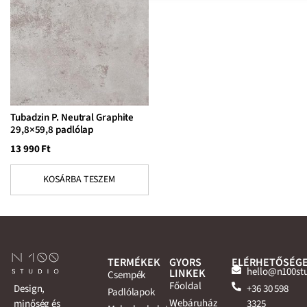
Tubadzin P. Neutral Graphite
29,8×59,8 padlólap
13 990
Ft
KOSÁRBA TESZEM
TERMÉKEK
GYORS
ELÉRHETŐSÉG
hello@n100st
LINKEK
Csempék
Főoldal
+36 30 598
Design,
Padlólapok
Webáruház
3325
minőség és