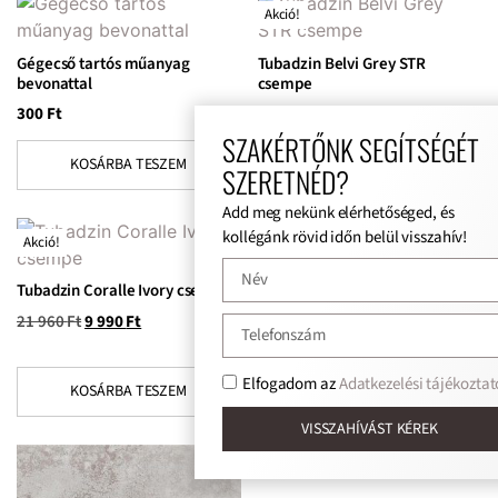
Akció!
Gégecső tartós műanyag
Tubadzin Belvi Grey STR
bevonattal
csempe
300
Ft
18 050
Ft
7 990
Ft
SZAKÉRTŐNK SEGÍTSÉGÉT
KOSÁRBA TESZEM
KOSÁRBA TESZEM
SZERETNÉD?
Add meg nekünk elérhetőséged, és
kollégánk rövid időn belül visszahív!
Akció!
Akció!
Tubadzin Coralle Ivory csempe
Tubadzin Epoxy Grey 2 MAT
59,8×59,8 padlólap
21 960
Ft
9 990
Ft
11 720
Ft
8 990
Ft
Elfogadom az
Adatkezelési tájékoztat
KOSÁRBA TESZEM
KOSÁRBA TESZEM
VISSZAHÍVÁST KÉREK