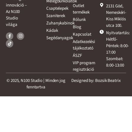
Melegburkolatok
innováció –
Outlet
2131 Göd,
Csaptelepek
Az N100
termékek
Nemeskéri-
Szaniterek
Studio
Kiss Miklós
Rólunk
Zuhanykabinok
világa
utca 100.
Blog
Kádak
Nyitvatartás:
Kapcsolat
Segédanyagok
Hétfő-
Adatkezelési
Péntek: 8:00-
tájékoztató
17:00
ÁSZF
Szombat:
VIP program
8:00-13:00
regisztráció
© 2025, N100 Studio | Minden jog
Designed by: Bozsik Beatrix
fenntartva