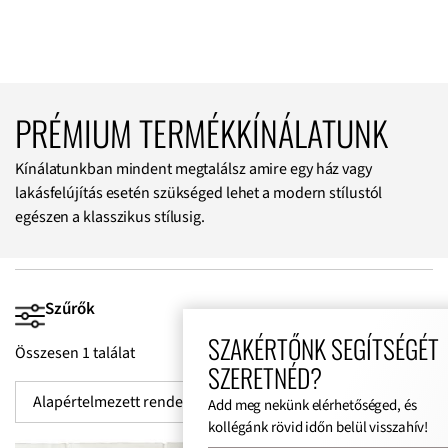
PRÉMIUM TERMÉKKÍNÁLATUNK
Kínálatunkban mindent megtalálsz amire egy ház vagy
lakásfelújítás esetén szükséged lehet a modern stílustól
egészen a klasszikus stílusig.
Szűrők
SZAKÉRTŐNK SEGÍTSÉGÉT
Összesen 1 találat
SZERETNÉD?
Add meg nekünk elérhetőséged, és
kollégánk rövid időn belül visszahív!