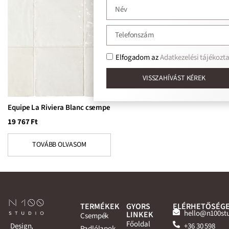
Elfogadom az
Adatkezelési tájékoztat
VISSZAHÍVÁST KÉREK
Equipe La Riviera Blanc csempe
19 767
Ft
TOVÁBB OLVASOM
TERMÉKEK
GYORS
ELÉRHETŐSÉG
hello@n100st
LINKEK
Csempék
Főoldal
+36 30 598
Design,
Padlólapok