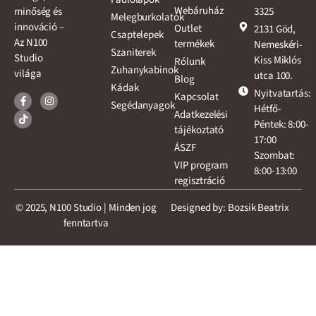
Webáruház
3325
minőség és
Melegburkolatok
innováció –
Outlet
2131 Göd,
Csaptelepek
Az N100
termékek
Nemeskéri-
Szaniterek
Studio
Kiss Miklós
Rólunk
Zuhanykabinok
világa
utca 100.
Blog
Kádak
Nyitvatartás:
Kapcsolat
Segédanyagok
Hétfő-
Adatkezelési
Péntek: 8:00-
tájékoztató
17:00
ÁSZF
Szombat:
VIP program
8:00-13:00
regisztráció
© 2025, N100 Studio | Minden jog
Designed by: Bozsik Beatrix
fenntartva