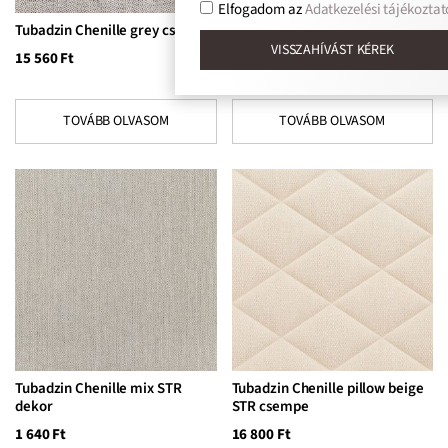
Elfogadom az
Adatkezelési tájékoztat
Tubadzin Chenille grey csempe
Tubadzin Chenille grey STR
padlólap
VISSZAHÍVÁST KÉREK
15 560
Ft
13 300
Ft
TOVÁBB OLVASOM
TOVÁBB OLVASOM
Tubadzin Chenille mix STR
Tubadzin Chenille pillow beige
dekor
STR csempe
1 640
Ft
16 800
Ft