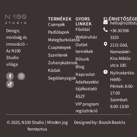
TERMÉKEK
GYORS
ELÉRHETŐSÉG
hello@n100st
LINKEK
Csempék
Főoldal
+36 30 598
Design,
Padlólapok
Webáruház
3325
minőség és
Melegburkolatok
innováció –
Outlet
2131 Göd,
Csaptelepek
Az N100
termékek
Nemeskéri-
Szaniterek
Studio
Kiss Miklós
Rólunk
Zuhanykabinok
világa
utca 100.
Blog
Kádak
Nyitvatartás:
Kapcsolat
Segédanyagok
Hétfő-
Adatkezelési
Péntek: 8:00-
tájékoztató
17:00
ÁSZF
Szombat:
VIP program
8:00-13:00
regisztráció
© 2025, N100 Studio | Minden jog
Designed by: Bozsik Beatrix
fenntartva