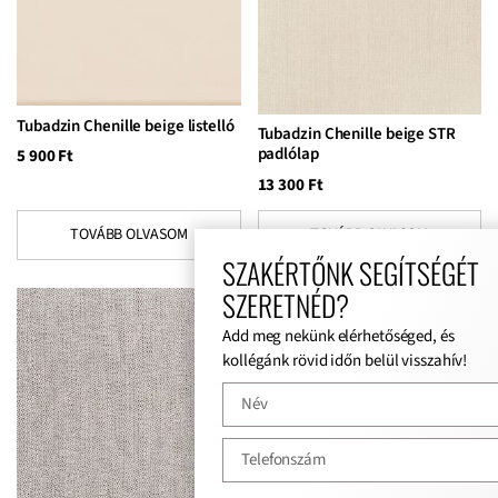
Tubadzin Chenille beige listelló
Tubadzin Chenille beige STR
padlólap
5 900
Ft
13 300
Ft
TOVÁBB OLVASOM
TOVÁBB OLVASOM
SZAKÉRTŐNK SEGÍTSÉGÉT
SZERETNÉD?
Add meg nekünk elérhetőséged, és
kollégánk rövid időn belül visszahív!