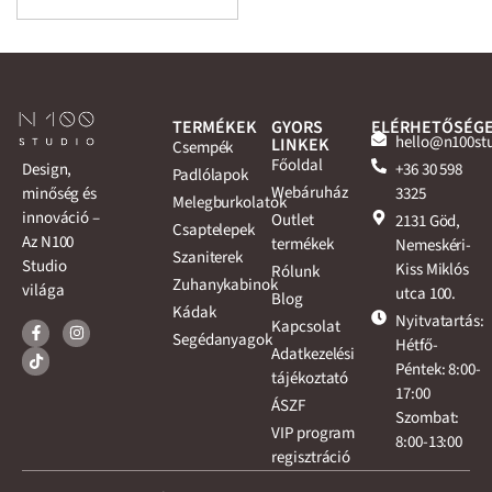
TERMÉKEK
GYORS
ELÉRHETŐSÉG
hello@n100st
LINKEK
Csempék
Főoldal
+36 30 598
Design,
Padlólapok
Webáruház
3325
minőség és
Melegburkolatok
innováció –
Outlet
2131 Göd,
Csaptelepek
Az N100
termékek
Nemeskéri-
Szaniterek
Studio
Kiss Miklós
Rólunk
Zuhanykabinok
világa
utca 100.
Blog
Kádak
Nyitvatartás:
Kapcsolat
Segédanyagok
Hétfő-
Adatkezelési
Péntek: 8:00-
tájékoztató
17:00
ÁSZF
Szombat:
VIP program
8:00-13:00
regisztráció