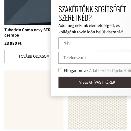
SZAKÉRTŐNK SEGÍTSÉGÉT
SZERETNÉD?
Add meg nekünk elérhetőséged, és
Tubadzin Coma navy STR
Tubadzin Coma padlólap
kollégánk rövid időn belül visszahív!
csempe
13 300
Ft
23 980
Ft
TOVÁBB OLVASOM
TOVÁBB OLVASOM
Elfogadom az
Adatkezelési tájékoztat
VISSZAHÍVÁST KÉREK