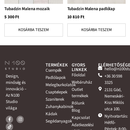
Tubadzin Malena mozaik
Tubadzin Malena padlólap
5 300
Ft
10 810
Ft
KOSÁRBA TESZEM
KOSÁRBA TESZEM
TERMÉKEK
GYORS
ELÉRHETŐSÉG
hello@n100st
LINKEK
Csempék
Főoldal
+36 30 598
Design,
Padlólapok
Webáruház
3325
minőség és
Melegburkolatok
innováció –
Outlet
2131 Göd,
Csaptelepek
Az N100
termékek
Nemeskéri-
Szaniterek
Studio
Kiss Miklós
Rólunk
Zuhanykabinok
világa
utca 100.
Blog
Kádak
Nyitvatartás:
Kapcsolat
Segédanyagok
Hétfő-
Adatkezelési
Péntek: 8:00-