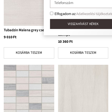
Elfogadom az
Adatkezelési tájékoztat
VISSZAHÍVÁST KÉREK
Tubadzin Malena grey csempe
Tubadzin Malena grey STR
csempe
9 010
Ft
10 360
Ft
KOSÁRBA TESZEM
KOSÁRBA TESZEM