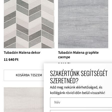
Tubadzin Malena dekor
Tubadzin Malena graphite
csempe
11 640
Ft
9 010
Ft
SZAKÉRTŐNK SEGÍTSÉGÉT
KOSÁRBA TESZEM
KOSÁRBA TESZEM
SZERETNÉD?
Add meg nekünk elérhetőséged, és
kollégánk rövid időn belül visszahív!