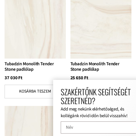
Tubadzin Monolith Tender
Tubadzin Monolith Tender
Stone padlólap
Stone padlólap
37 030
Ft
25 650
Ft
SZAKÉRTŐNK SEGÍTSÉGÉT
KOSÁRBA TESZEM
KOSÁRBA TESZEM
SZERETNÉD?
Add meg nekünk elérhetőséged, és
kollégánk rövid időn belül visszahív!