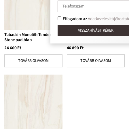
Elfogadom az
Adatkezelési tájékoztat
VISSZAHÍVÁST KÉREK
Tubadzin Monolith Tender
Tubadzin Monolith Tender
Stone padlólap
Stone padlólap
24 600
Ft
46 890
Ft
TOVÁBB OLVASOM
TOVÁBB OLVASOM