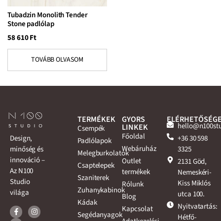
Tubadzin Monolith Tender
Stone padlólap
58 610
Ft
TOVÁBB OLVASOM
TERMÉKEK
GYORS
ELÉRHETŐSÉG
hello@n100st
LINKEK
Csempék
Főoldal
+36 30 598
Design,
Padlólapok
Webáruház
3325
minőség és
Melegburkolatok
innováció –
Outlet
2131 Göd,
Csaptelepek
Az N100
termékek
Nemeskéri-
Szaniterek
Studio
Kiss Miklós
Rólunk
Zuhanykabinok
világa
utca 100.
Blog
Kádak
Nyitvatartás:
Kapcsolat
Segédanyagok
Hétfő-