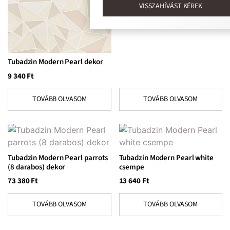
14 430
Ft
VISSZAHÍVÁST KÉREK
Tubadzin Modern Pearl dekor
9 340
Ft
TOVÁBB OLVASOM
TOVÁBB OLVASOM
Tubadzin Modern Pearl parrots
Tubadzin Modern Pearl white
(8 darabos) dekor
csempe
73 380
Ft
13 640
Ft
TOVÁBB OLVASOM
TOVÁBB OLVASOM