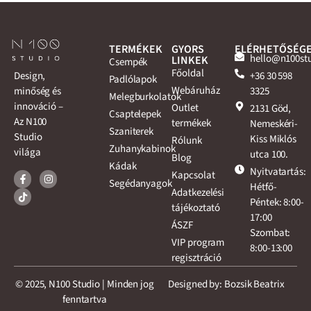
TERMÉKEK
GYORS
ELÉRHETŐSÉG
hello@n100st
LINKEK
Csempék
Főoldal
+36 30 598
Design,
Padlólapok
Webáruház
3325
minőség és
Melegburkolatok
innováció –
Outlet
2131 Göd,
Csaptelepek
Az N100
termékek
Nemeskéri-
Szaniterek
Studio
Kiss Miklós
Rólunk
Zuhanykabinok
világa
utca 100.
Blog
Kádak
Nyitvatartás:
Kapcsolat
Segédanyagok
Hétfő-
Adatkezelési
Péntek: 8:00-
tájékoztató
17:00
ÁSZF
Szombat:
VIP program
8:00-13:00
regisztráció
© 2025, N100 Studio | Minden jog
Designed by: Bozsik Beatrix
fenntartva