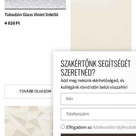
Tubadzin Glass Violet listelló
4 020
Ft
SZAKÉRTŐNK SEGÍTSÉGÉT
Tubadzin Modern Pearl beige
SZERETNÉD?
csempe
13 640
Ft
Add meg nekünk elérhetőséged, és
kollégánk rövid időn belül visszahív!
TOVÁBB OLVASOM
TOVÁBB OLVASOM
Tubadzin Modern Pearl
Elfogadom az
Adatkezelési tájékoztat
padlólap